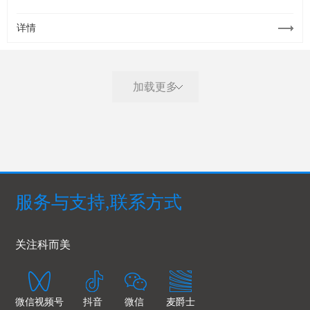
畅的画面。侧面整齐有规律的异形屏之间使用灯带修饰，给场景
营造出满满的科技感。天花异形屏结合LED灯带，让现场更具空
详情
间感，加之视频地砖屏相互呼应，现场氛围更易烘托至高潮。
加载更多
服务与支持,联系方式
关注科而美
微信视频号
抖音
微信
麦爵士