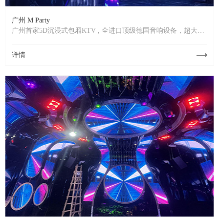
广州 M Party
广州首家5D沉浸式包厢KTV , 全进口顶级德国音响设备，超大面
积高清P2屏幕、带你沉浸在顶级视听盛宴里。
详情