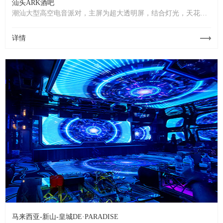
汕头ARK酒吧
潮汕大型高空电音派对，主屏为超大透明屏，结合灯光，天花龟
背灯，营造出打破几何边界限度的多维空间，灵感炸裂音乐现场
呈现，颠覆你以往的感官，沉浸式幻觉体验，让你着迷于此无法
详情
自拔
马来西亚-新山-皇城DE·PARADISE