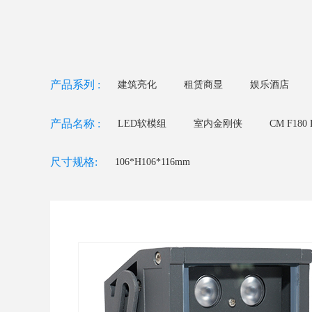
产品系列 :
建筑亮化
租赁商显
娱乐酒店
产品名称 :
LED软模组
室内金刚侠
CM F18
LED 立体线条灯
CM F90 LED投光灯
尺寸规格:
106*H106*116mm
CM F75 LED投光灯
CM W42 LED洗墙灯
CM
CM U23 LED线条灯
CM U18/U22 LED线条灯
户外全彩节能全铝屏
CM-E系列
地砖屏-钢化
K系列租赁屏
LED户外网格屏-P100
LED 正
二合一处理器系列 - CM8S
二合一处理器系列 - CM6