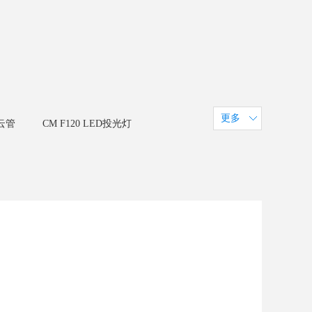
更多
云管
CM F120 LED投光灯
06 LED投光灯
科而美定制系统
CM U38 LED线条灯
LED点光源 30C/40C
小间距CE系列
H款透明屏
LED 天花圆形屏
系列 - CM20S
小间距C2箱体
列 - CM2S