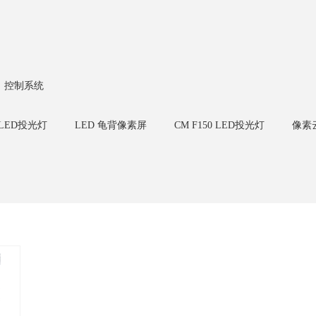
控制系统
0 LED投光灯
LED 龟背像素屏
CM F150 LED投光灯
像素
LED 灯带
CM F145 LED投光灯
LED 透明屏
CM F1
 W32 LED洗墙灯
CM W25 LED洗墙灯
CM U23 LED像素条
CM U22/U30 LED线条灯
CM U23/U30 LED线条灯
CH系列
玻璃款
CP系列-租赁屏
全息透明屏
小间距-C系列
M
六边形屏
户外球场屏
Nova诺瓦-常规调试视频
二合一处理器
S
LED室内模组
二合一处理器系列 - CM4S
二合一处理器系